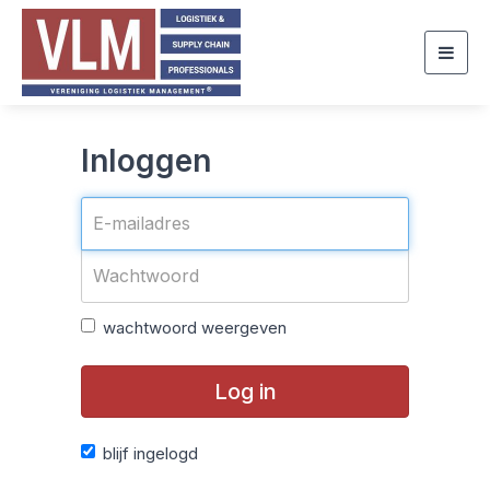
Togg
navig
Inloggen
wachtwoord weergeven
Log in
blijf ingelogd