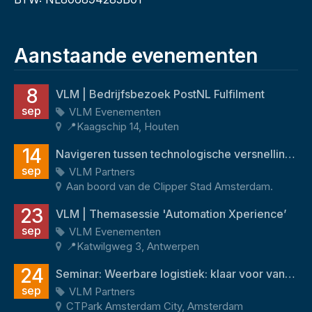
Aanstaande evenementen
8
VLM | Bedrijfsbezoek PostNL Fulfilment
sep
VLM Evenementen
📍Kaagschip 14, Houten
14
Navigeren tussen technologische versnelling en menselijk potentieel
sep
VLM Partners
Aan boord van de Clipper Stad Amsterdam.
23
VLM | Themasessie 'Automation Xperience’
sep
VLM Evenementen
📍Katwilgweg 3, Antwerpen
24
Seminar: Weerbare logistiek: klaar voor vandaag én morgen
sep
VLM Partners
CTPark Amsterdam City, Amsterdam