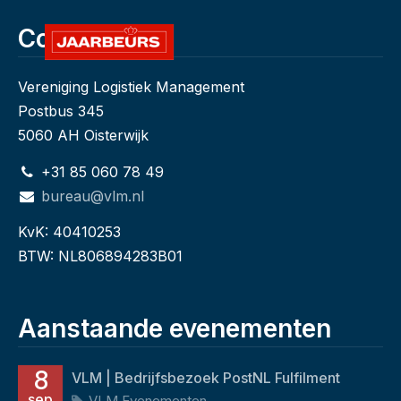
Contact
Vereniging Logistiek Management
Postbus 345
5060 AH Oisterwijk
+31 85 060 78 49
bureau@vlm.nl
KvK: 40410253
BTW: NL806894283B01
Aanstaande evenementen
8
VLM | Bedrijfsbezoek PostNL Fulfilment
sep
VLM Evenementen