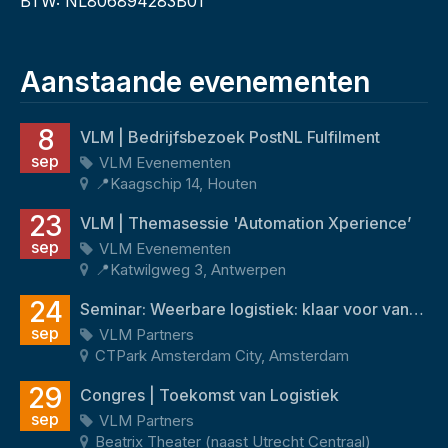
BTW: NL806894283B01
Aanstaande evenementen
8
VLM | Bedrijfsbezoek PostNL Fulfilment
sep
VLM Evenementen
📍Kaagschip 14, Houten
23
VLM | Themasessie 'Automation Xperience’
sep
VLM Evenementen
📍Katwilgweg 3, Antwerpen
24
Seminar: Weerbare logistiek: klaar voor vandaag én morgen
sep
VLM Partners
CTPark Amsterdam City, Amsterdam
29
Congres | Toekomst van Logistiek
sep
VLM Partners
Beatrix Theater (naast Utrecht Centraal)