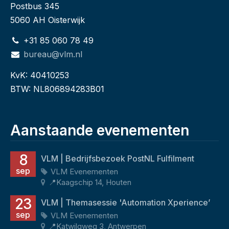
Postbus 345
5060 AH Oisterwijk
+31 85 060 78 49
bureau@vlm.nl
KvK: 40410253
BTW: NL806894283B01
Aanstaande evenementen
8
VLM | Bedrijfsbezoek PostNL Fulfilment
sep
VLM Evenementen
📍Kaagschip 14, Houten
23
VLM | Themasessie 'Automation Xperience’
sep
VLM Evenementen
📍Katwilgweg 3, Antwerpen