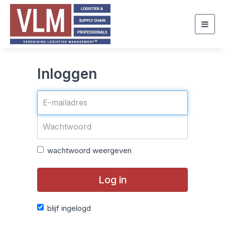
Togg
navig
Inloggen
wachtwoord weergeven
Log in
blijf ingelogd