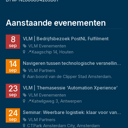
Aanstaande evenementen
8
VLM | Bedrijfsbezoek PostNL Fulfilment
sep
VLM Evenementen
📍Kaagschip 14, Houten
14
Navigeren tussen technologische versnelling en menselijk potentieel
sep
VLM Partners
Aan boord van de Clipper Stad Amsterdam.
23
VLM | Themasessie 'Automation Xperience’
sep
VLM Evenementen
📍Katwilgweg 3, Antwerpen
24
Seminar: Weerbare logistiek: klaar voor vandaag én morgen
sep
VLM Partners
CTPark Amsterdam City, Amsterdam