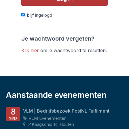
blijf ingelogd
Je wachtwoord vergeten?
Klik hier
om je wachtwoord te resetten.
Aanstaande evenementen
8
VLM | Bedrijfsbezoek PostNL Fulfilment
sep
VLM Evenementen
📍Kaagschip 14, Houten