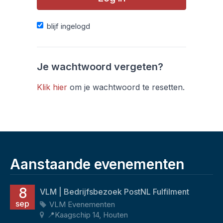
blijf ingelogd
Je wachtwoord vergeten?
Klik hier
om je wachtwoord te resetten.
Aanstaande evenementen
8
VLM | Bedrijfsbezoek PostNL Fulfilment
sep
VLM Evenementen
📍Kaagschip 14, Houten