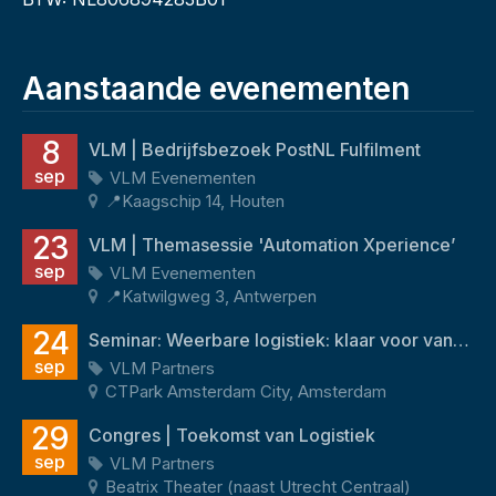
Aanstaande evenementen
8
VLM | Bedrijfsbezoek PostNL Fulfilment
sep
VLM Evenementen
📍Kaagschip 14, Houten
23
VLM | Themasessie 'Automation Xperience’
sep
VLM Evenementen
📍Katwilgweg 3, Antwerpen
24
Seminar: Weerbare logistiek: klaar voor vandaag én morgen
sep
VLM Partners
CTPark Amsterdam City, Amsterdam
29
Congres | Toekomst van Logistiek
sep
VLM Partners
Beatrix Theater (naast Utrecht Centraal)