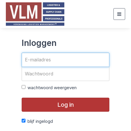
Togg
navig
Inloggen
wachtwoord weergeven
Log in
blijf ingelogd