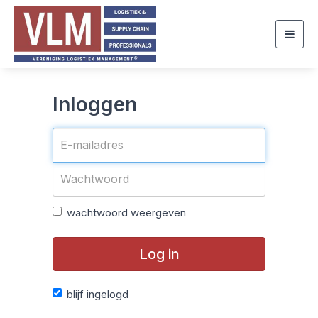
Togg
navig
Inloggen
wachtwoord weergeven
Log in
blijf ingelogd