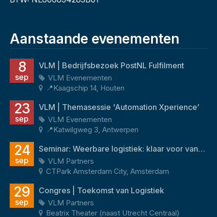
Aanstaande evenementen
8
VLM | Bedrijfsbezoek PostNL Fulfilment
sep
VLM Evenementen
📍Kaagschip 14, Houten
23
VLM | Themasessie 'Automation Xperience’
sep
VLM Evenementen
📍Katwilgweg 3, Antwerpen
24
Seminar: Weerbare logistiek: klaar voor vandaag én morgen
sep
VLM Partners
CTPark Amsterdam City, Amsterdam
29
Congres | Toekomst van Logistiek
sep
VLM Partners
Beatrix Theater (naast Utrecht Centraal)