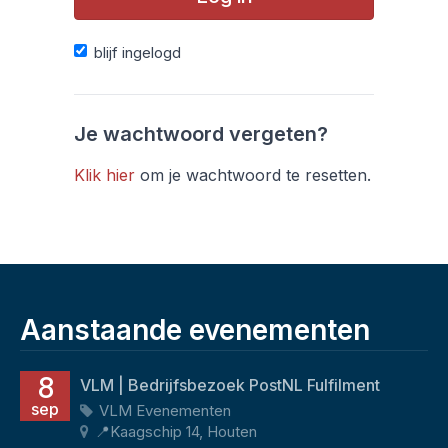
blijf ingelogd
Je wachtwoord vergeten?
Klik hier
om je wachtwoord te resetten.
Aanstaande evenementen
8
VLM | Bedrijfsbezoek PostNL Fulfilment
sep
VLM Evenementen
📍Kaagschip 14, Houten