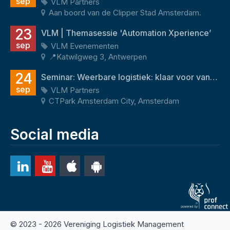
sep
VLM Partners
Aan boord van de Clipper Stad Amsterdam.
23
VLM | Themasessie 'Automation Xperience’
sep
VLM Evenementen
📍Katwilgweg 3, Antwerpen
24
Seminar: Weerbare logistiek: klaar voor vandaag én morgen
sep
VLM Partners
CTPark Amsterdam City, Amsterdam
Social media
© 2023 - 2026 Vereniging Logistiek Management