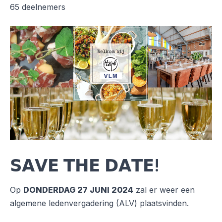
65 deelnemers
𝗦𝗔𝗩𝗘 𝗧𝗛𝗘 𝗗𝗔𝗧𝗘!
Op
DONDERDAG 27 JUNI 2024
zal er weer een
algemene ledenvergadering (ALV) plaatsvinden.