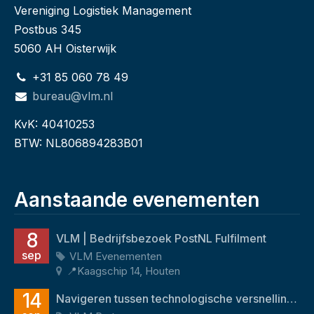
Vereniging Logistiek Management
Postbus 345
5060 AH Oisterwijk
+31 85 060 78 49
bureau@vlm.nl
KvK: 40410253
BTW: NL806894283B01
Aanstaande evenementen
8
VLM | Bedrijfsbezoek PostNL Fulfilment
sep
VLM Evenementen
📍Kaagschip 14, Houten
14
Navigeren tussen technologische versnelling en menselijk potentieel