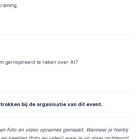
raining.
om geïnspireerd te raken over AI?
trokken bij de organisatie van dit event.
en foto en video opnames gemaakt. Wanneer je hierbij
n beelden (foto en video) waar je op staat rechtenvrij