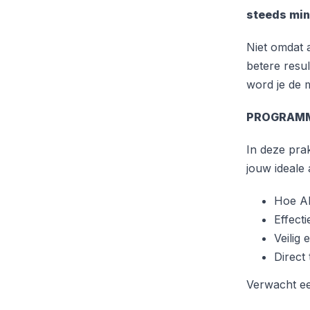
steeds min
Niet omdat a
betere resul
word je de m
PROGRAM
In deze pra
jouw ideale 
Hoe AI
Effect
Veilig
Direct
Verwacht een