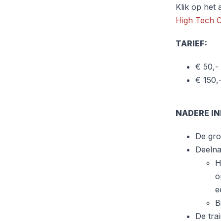
Klik op het
High Tech 
TARIEF:
€ 50,-
€ 150,
NADERE I
De gro
Deelna
H
o
e
B
De trai