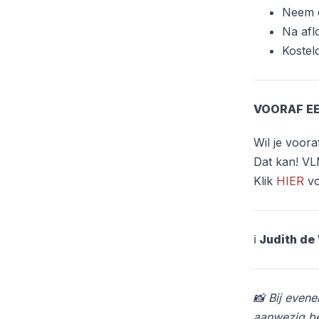
Neem e
Na afl
Kostel
VOORAF EE
Wil je voor
Dat kan! VL
Klik
HIER
vo
ℹ️
Judith de 
📸 Bij even
aanwezig be