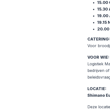
15.00
15.30
19.00 
19.15
20.00
CATERING:
Voor broodj
VOOR WIE:
Logistiek M
bedrijven o
beleidsvraa
LOCATIE:
Shimano E
Deze locati