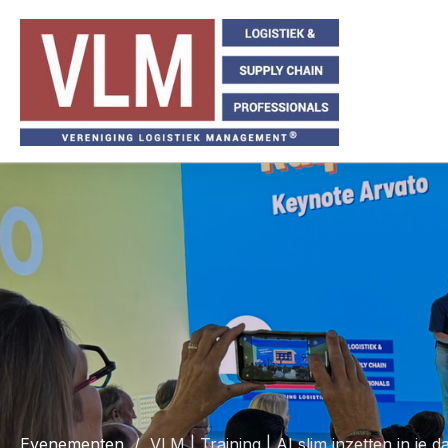
Evenementen
VLM | Training | AI slim inzetten in je d