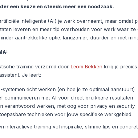
der een keuze en steeds meer een noodzaak.
rtificiële intelligentie (AI) je werk overneemt, maar omdat pr
taten leveren en meer tijd overhouden voor werk waar ze éch
inder aantrekkelijke optie: langzamer, duurder en met mind
MA:
ktische training verzorgd door
Leoni Bekken
krijg je precies
assistent. Je leert:
-systemen écht werken (en hoe je ze optimaal aanstuurt)
ief communiceren met AI voor direct bruikbare resultaten
 en verantwoord werken, met oog voor privacy en security
 toepasbare technieken voor jouw specifieke werkgebied
 interactieve training vol inspiratie, slimme tips en concr