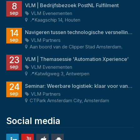
8
VLM | Bedrijfsbezoek PostNL Fulfilment
sep
VLM Evenementen
📍Kaagschip 14, Houten
14
Navigeren tussen technologische versnelling en menselijk potentieel
sep
VLM Partners
Aan boord van de Clipper Stad Amsterdam.
23
VLM | Themasessie 'Automation Xperience’
sep
VLM Evenementen
📍Katwilgweg 3, Antwerpen
24
Seminar: Weerbare logistiek: klaar voor vandaag én morgen
sep
VLM Partners
CTPark Amsterdam City, Amsterdam
Social media