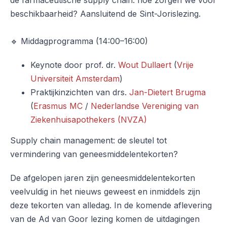
de farmaceutische supply chain: hoe zorgen we voor
beschikbaarheid? Aansluitend de Sint-Jorislezing.
🔹 Middagprogramma (14:00–16:00)
Keynote door prof. dr.
Wout Dullaert
(
Vrije
Universiteit Amsterdam
)
Praktijkinzichten van drs.
Jan-Dietert Brugma
(
Erasmus MC
/
Nederlandse Vereniging van
Ziekenhuisapothekers (NVZA)
Supply chain management: de sleutel tot
vermindering van geneesmiddelentekorten?
De afgelopen jaren zijn geneesmiddelentekorten
veelvuldig in het nieuws geweest en inmiddels zijn
deze tekorten van alledag. In de komende aflevering
van de Ad van Goor lezing komen de uitdagingen