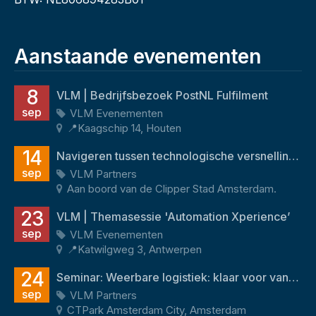
Aanstaande evenementen
8
VLM | Bedrijfsbezoek PostNL Fulfilment
sep
VLM Evenementen
📍Kaagschip 14, Houten
14
Navigeren tussen technologische versnelling en menselijk potentieel
sep
VLM Partners
Aan boord van de Clipper Stad Amsterdam.
23
VLM | Themasessie 'Automation Xperience’
sep
VLM Evenementen
📍Katwilgweg 3, Antwerpen
24
Seminar: Weerbare logistiek: klaar voor vandaag én morgen
sep
VLM Partners
CTPark Amsterdam City, Amsterdam