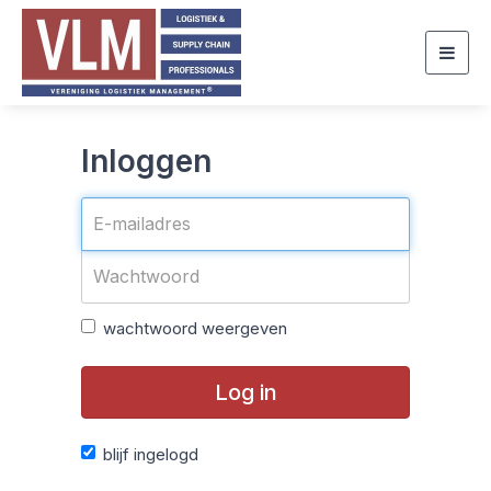
Togg
navig
Inloggen
wachtwoord weergeven
Log in
blijf ingelogd