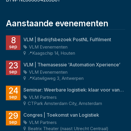
Aanstaande evenementen
8
VLM | Bedrijfsbezoek PostNL Fulfilment
sep
VLM Evenementen
📍Kaagschip 14, Houten
23
VLM | Themasessie 'Automation Xperience’
sep
VLM Evenementen
📍Katwilgweg 3, Antwerpen
24
Seminar: Weerbare logistiek: klaar voor vandaag én morgen
sep
VLM Partners
CTPark Amsterdam City, Amsterdam
29
Congres | Toekomst van Logistiek
sep
VLM Partners
Beatrix Theater (naast Utrecht Centraal)