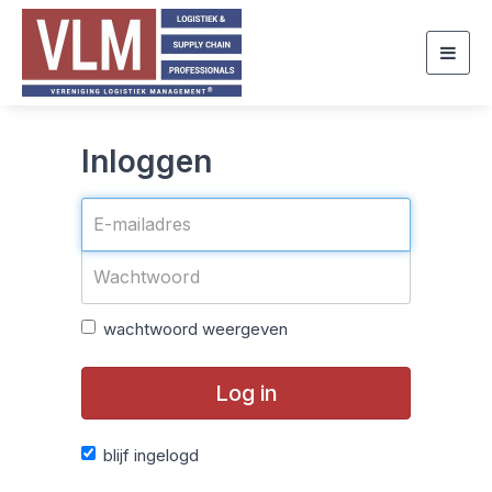
Togg
navig
Inloggen
wachtwoord weergeven
Log in
blijf ingelogd