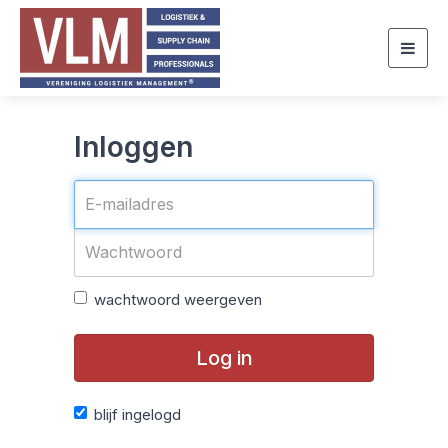
Togg
navig
Inloggen
wachtwoord weergeven
Log in
blijf ingelogd