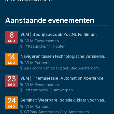
Aanstaande evenementen
8
VLM | Bedrijfsbezoek PostNL Fulfilment
sep
VLM Evenementen
📍Kaagschip 14, Houten
14
Navigeren tussen technologische versnelling en menselijk potentieel
sep
VLM Partners
Aan boord van de Clipper Stad Amsterdam.
23
VLM | Themasessie 'Automation Xperience’
sep
VLM Evenementen
📍Katwilgweg 3, Antwerpen
24
Seminar: Weerbare logistiek: klaar voor vandaag én morgen
sep
VLM Partners
CTPark Amsterdam City, Amsterdam