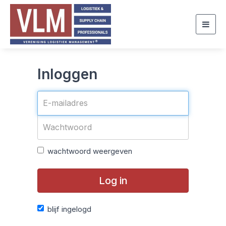
Togg
navig
Inloggen
wachtwoord weergeven
Log in
blijf ingelogd