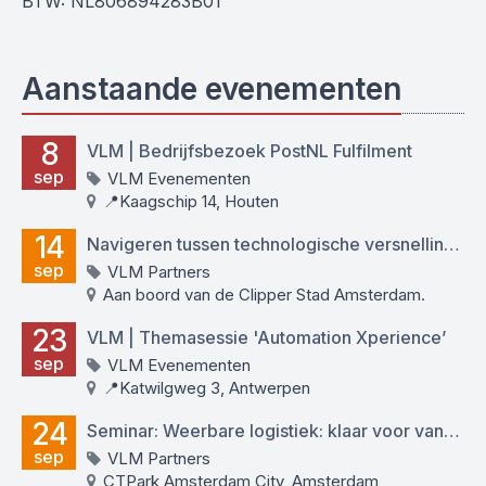
BTW: NL806894283B01
Aanstaande evenementen
8
VLM | Bedrijfsbezoek PostNL Fulfilment
sep
VLM Evenementen
📍Kaagschip 14, Houten
14
Navigeren tussen technologische versnelling en menselijk potentieel
sep
VLM Partners
Aan boord van de Clipper Stad Amsterdam.
23
VLM | Themasessie 'Automation Xperience’
sep
VLM Evenementen
📍Katwilgweg 3, Antwerpen
24
Seminar: Weerbare logistiek: klaar voor vandaag én morgen
sep
VLM Partners
CTPark Amsterdam City, Amsterdam