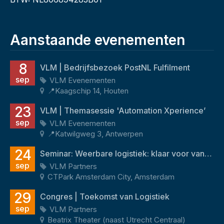
Aanstaande evenementen
8
VLM | Bedrijfsbezoek PostNL Fulfilment
sep
VLM Evenementen
📍Kaagschip 14, Houten
23
VLM | Themasessie 'Automation Xperience’
sep
VLM Evenementen
📍Katwilgweg 3, Antwerpen
24
Seminar: Weerbare logistiek: klaar voor vandaag én morgen
sep
VLM Partners
CTPark Amsterdam City, Amsterdam
29
Congres | Toekomst van Logistiek
sep
VLM Partners
Beatrix Theater (naast Utrecht Centraal)