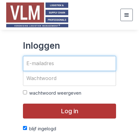
Togg
navig
Inloggen
wachtwoord weergeven
Log in
blijf ingelogd